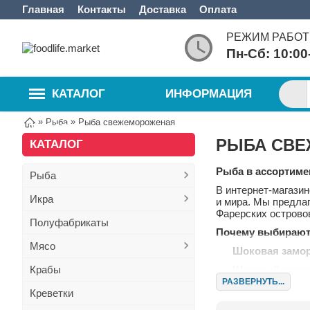
Главная
Контакты
Доставка
Оплата
РЕЖИМ РАБОТ
Пн-Сб: 10:00
КАТАЛОГ
ИНФОРМАЦИЯ
»
»
Рыба
Рыба свежемороженая
ТОВАРОВ
РЫБА СВ
КАТАЛОГ
Рыба в ассортиме
Рыба
В интернет-магазин
Икра
и мира. Мы предлаг
Фарерских островов
Полуфабрикаты
Почему выбирают
Мясо
Шоковая замо
Крабы
Широкий ассор
РАЗВЕРНУТЬ...
Прямые поста
Креветки
Экологичность