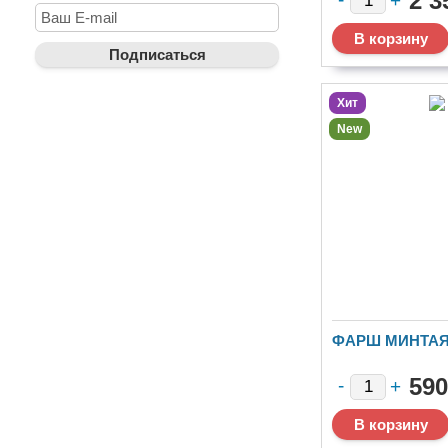
2 3
Хит
New
ФАРШ МИНТА
590