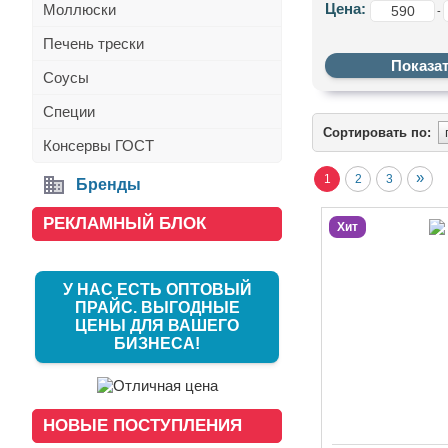
Цена:
Моллюски
-
Популярные катег
Печень трески
1.
Рыба из Камчат
Красная рыба преми
Соусы
2.
Мурманская тре
Белая рыба с нежн
Специи
Сортировать по:
3.
Карельская фор
Консервы ГОСТ
Выращена в чистых
»
1
2
3
4.
Калининградска
Бренды
Копченая и солена
РЕКЛАМНЫЙ БЛОК
5.
Экзотика из Чи
Хит
Морской язык, сиб
Как заказать?
Доставка по Санкт-
У НАС ЕСТЬ ОПТОВЫЙ
сайте или по теле
ПРАЙС. ВЫГОДНЫЕ
ЦЕНЫ ДЛЯ ВАШЕГО
Fodlife.market — 
БИЗНЕСА!
НОВЫЕ ПОСТУПЛЕНИЯ