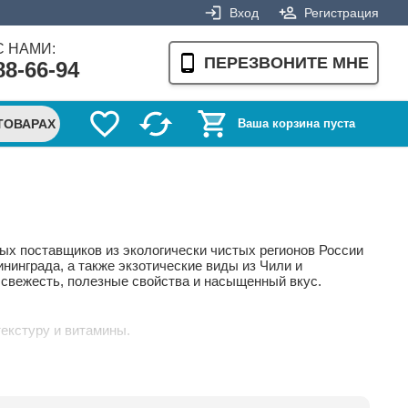
Вход
Регистрация
 НАМИ:
ПЕРЕЗВОНИТЕ МНЕ
88-66-94
ТОВАРАХ
Ваша корзина пуста
ных поставщиков из экологически чистых регионов России
нинграда, а также экзотические виды из Чили и
я свежесть, полезные свойства и насыщенный вкус.
текстуру и витамины.
цены в СПб.
одоохранных норм.