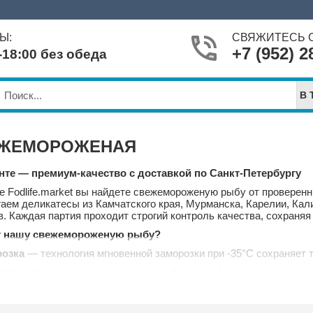
Ы:
СВЯЖИТЕСЬ С
+7 (952) 2
-18:00 без обеда
В 
ЕЖЕМОРОЖЕНАЯ
нте — премиум-качество с доставкой по Санкт-Петербургу
е Fodlife.market вы найдете свежемороженую рыбу от проверен
аем деликатесы из Камчатского края, Мурманска, Карелии, Кали
. Каждая партия проходит строгий контроль качества, сохраня
 нашу свежемороженую рыбу?
розка
— технология мгновенной заморозки при -35°C сохраняет 
тимент:
от камчатского лосося до фарерской семги.
вки
— работаем без посредников, поэтому предлагаем лучшие 
:
рыба выловлена в разрешенных районах с соблюдением прир