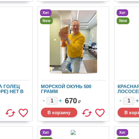
Хит
Хит
New
New
А ГОЛЕЦ
МОРСКОЙ ОКУНЬ 500
КРАСНА
РЕ) НЕТ В
ГРАММ
ЛОСОСЕ
2025 ГО
670
₽
Хит
Хит