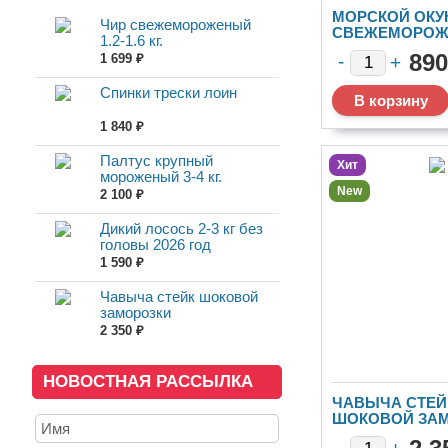
МОРСКОЙ ОКУ
Чир свежемороженый
СВЕЖЕМОРОЖ
1.2-1.6 кг.
890
1 699 ₽
Спинки трески лоин
1 840 ₽
Палтус крупный
Хит
мороженый 3-4 кг.
New
2 100 ₽
Дикий лосось 2-3 кг без
головы 2026 год
1 590 ₽
Чавыча стейк шоковой
заморозки
2 350 ₽
НОВОСТНАЯ РАССЫЛКА
ЧАВЫЧА СТЕЙ
ШОКОВОЙ ЗА