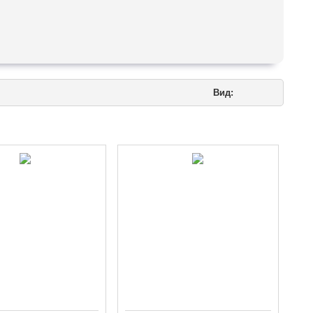
 гриля и ухи.
Вид:
тей.
 гарантирует сохранность продукта. Оформите заказ на